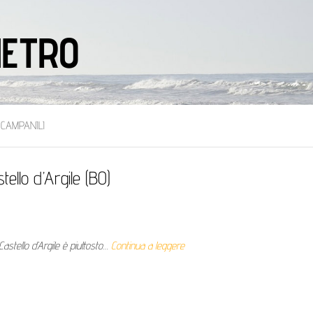
IETRO
 CAMPANILI
llo d’Argile (BO)
stello d’Argile è piuttosto…
Continua a leggere