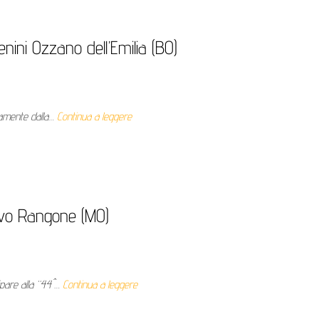
ini Ozzano dell’Emilia (BO)
ttamente dalla…
Continua a leggere
ovo Rangone (MO)
ipare alla “44^…
Continua a leggere