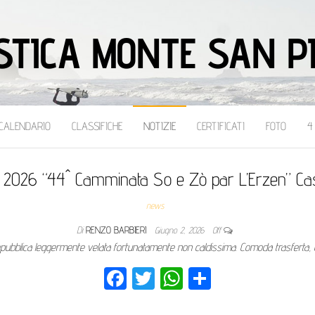
STICA MONTE SAN P
CALENDARIO
CLASSIFICHE
NOTIZIE
CERTIFICATI
FOTO
4
 2026 “44^ Camminata So e Zò par L’Erzen” Caste
news
Di
RENZO BARBIERI
Giugno 2, 2026
Off
pubblica leggermente velata fortunatamente non caldissima. Comoda trasferta, Ca
Fa
T
W
Co
ce
wi
ha
nd