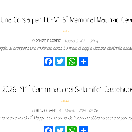
ce
wi
ha
nd
bo
tte
ts
ivi
ok
r
Ap
di
a Corsa per il CEV” 5^ Memorial Maurizio Ceven
p
news
Di
RENZO BARBIERI
Maggio 3, 2026
Off
gio, si prospetta una mattinata calda. La meta di oggi è Ozzano dell’Emilia esa
Fa
T
W
Co
ce
wi
ha
nd
bo
tte
ts
ivi
ok
r
Ap
di
o 2026 “44^ Camminata dei Salumifici” Castelnu
p
news
Di
RENZO BARBIERI
Maggio 1, 2026
Off
e la ricorrenza del 1^ Maggio. Come ormai da tradizione abbiamo scelto di partec
Fa
T
W
Co