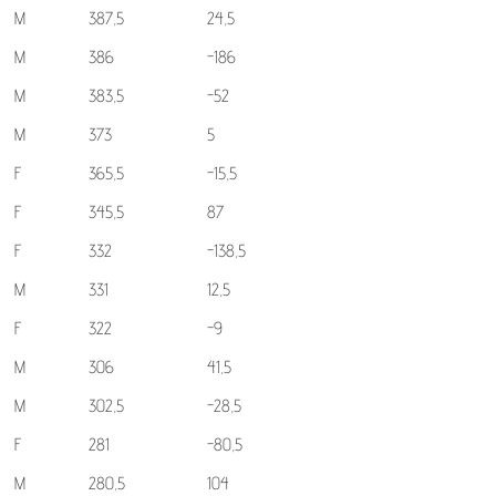
M
387,5
24,5
M
386
-186
M
383,5
-52
M
373
5
F
365,5
-15,5
F
345,5
87
F
332
-138,5
M
331
12,5
F
322
-9
M
306
41,5
M
302,5
-28,5
F
281
-80,5
M
280,5
104