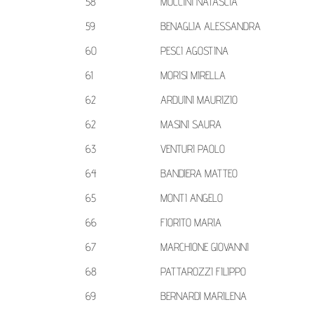
58
MUCCINI NATASCIA
59
BENAGLIA ALESSANDRA
60
PESCI AGOSTINA
61
MORISI MIRELLA
62
ARDUINI MAURIZIO
62
MASINI SAURA
63
VENTURI PAOLO
64
BANDIERA MATTEO
65
MONTI ANGELO
66
FIORITO MARIA
67
MARCHIONE GIOVANNI
68
PATTAROZZI FILIPPO
69
BERNARDI MARILENA