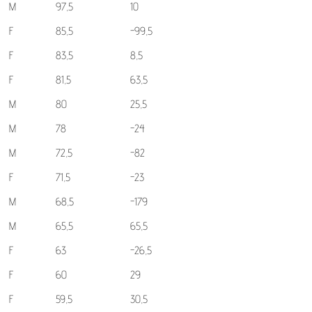
M
97,5
10
F
85,5
-99,5
F
83,5
8,5
F
81,5
63,5
M
80
25,5
M
78
-24
M
72,5
-82
F
71,5
-23
M
68,5
-179
M
65,5
65,5
F
63
-26,5
F
60
29
F
59,5
30,5