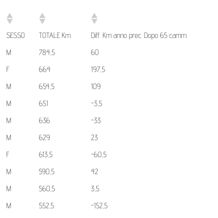
SESSO
TOTALE Km.
Diff. Km anno prec. Dopo 65 camm.
M
784,5
60
F
664
197,5
M
654,5
109
M
651
-3,5
M
636
-33
M
629
23
F
613,5
-60,5
M
590,5
42
M
560,5
3,5
M
552,5
-152,5