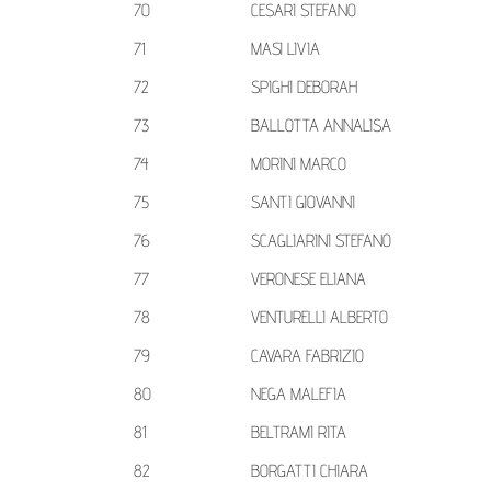
70
CESARI STEFANO
71
MASI LIVIA
72
SPIGHI DEBORAH
73
BALLOTTA ANNALISA
74
MORINI MARCO
75
SANTI GIOVANNI
76
SCAGLIARINI STEFANO
77
VERONESE ELIANA
78
VENTURELLI ALBERTO
79
CAVARA FABRIZIO
80
NEGA MALEFIA
81
BELTRAMI RITA
82
BORGATTI CHIARA