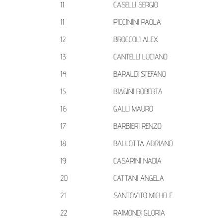
11
CASELLI SERGIO
11
PICCININI PAOLA
12
BROCCOLI ALEX
13
CANTELLI LUCIANO
14
BARALDI STEFANO
15
BIAGINI ROBERTA
16
GALLI MAURO
17
BARBIERI RENZO
18
BALLOTTA ADRIANO
19
CASARINI NADIA
20
CATTANI ANGELA
21
SANTOVITO MICHELE
22
RAIMONDI GLORIA