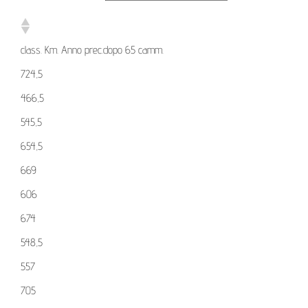
class. Km. Anno prec.dopo 65 camm.
724,5
466,5
545,5
654,5
669
606
674
548,5
557
705