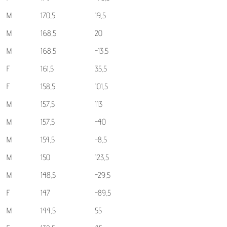
M
170,5
19,5
M
168,5
20
M
168,5
-13,5
F
161,5
35,5
F
158,5
101,5
M
157,5
113
M
157,5
-40
M
154,5
-8,5
M
150
123,5
M
148,5
-29,5
F
147
-89,5
M
144,5
55