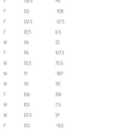
F
138,5
45
F
132
-108
F
122,5
-27,5
F
121,5
6,5
M
116
22
F
116
107,5
M
112,5
70,5
M
111
-187
M
110
110
F
106
106
M
103
7,5
M
101,5
54
F
100
-163