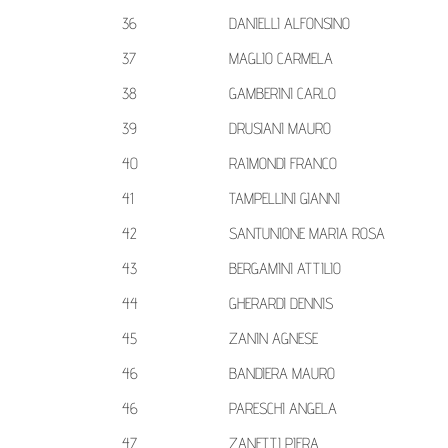
36
DANIELLI ALFONSINO
37
MAGLIO CARMELA
38
GAMBERINI CARLO
39
DRUSIANI MAURO
40
RAIMONDI FRANCO
41
TAMPELLINI GIANNI
42
SANTUNIONE MARIA ROSA
43
BERGAMINI ATTILIO
44
GHERARDI DENNIS
45
ZANIN AGNESE
46
BANDIERA MAURO
46
PARESCHI ANGELA
47
ZANETTI PIERA