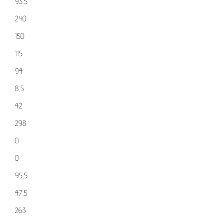
93,5
240
150
115
94
8,5
42
298
0
0
95,5
47,5
263