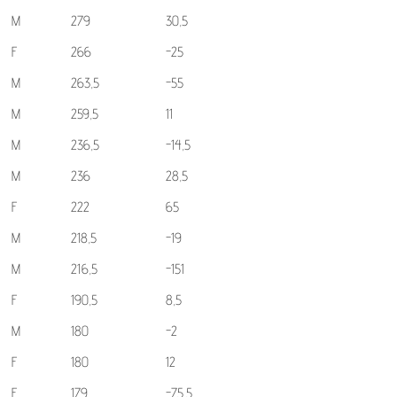
M
279
30,5
F
266
-25
M
263,5
-55
M
259,5
11
M
236,5
-14,5
M
236
28,5
F
222
65
M
218,5
-19
M
216,5
-151
F
190,5
8,5
M
180
-2
F
180
12
F
179
-75,5