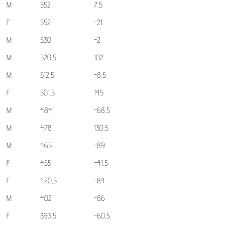
M
552
7,5
F
552
-21
M
530
-2
M
520,5
102
M
512,5
-8,5
F
501,5
145
M
484
-68,5
M
478
130,5
M
465
-89
F
455
-41,5
F
420,5
-84
M
402
-86
F
393,5
-60,5