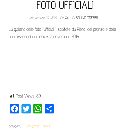
FOTO UFFICIALI
Novembre 25, 2019
Off
Di
BRUNO TREBBI
La galleria delle foto “ufficiali”, scattate da Piero, del pranzo e delle
premiazioni di domenica 17 novembre 2019
Post Views:
89
Fa
T
W
Co
ce
wi
ha
nd
bo
tte
ts
ivi
Categoria
2019_foto
news