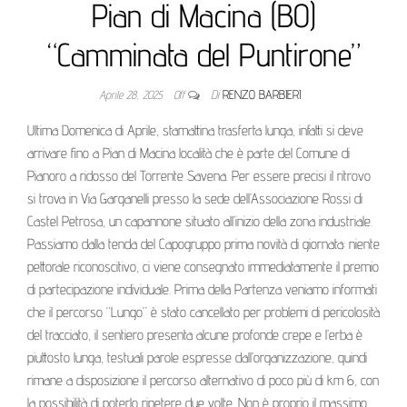
Pian di Macina (BO)
“Camminata del Puntirone”
Aprile 28, 2025
Off
Di
RENZO BARBIERI
Ultima Domenica di Aprile, stamattina trasferta lunga, infatti si deve
arrivare fino a Pian di Macina località che è parte del Comune di
Pianoro a ridosso del Torrente Savena. Per essere precisi il ritrovo
si trova in Via Garganelli presso la sede dell’Associazione Rossi di
Castel Petrosa, un capannone situato all’inizio della zona industriale.
Passiamo dalla tenda del Capogruppo prima novità di giornata: niente
pettorale riconoscitivo, ci viene consegnato immediatamente il premio
di partecipazione individuale. Prima della Partenza veniamo informati
che il percorso “Lungo” è stato cancellato per problemi di pericolosità
del tracciato, il sentiero presenta alcune profonde crepe e l’erba è
piuttosto lunga, testuali parole espresse dall’organizzazione, quindi
rimane a disposizione il percorso alternativo di poco più di km 6, con
la possibilità di poterlo ripetere due volte. Non è proprio il massimo