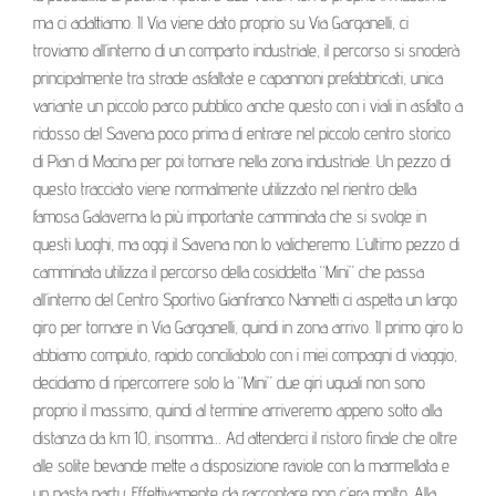
ma ci adattiamo. Il Via viene dato proprio su Via Garganelli, ci
troviamo all’interno di un comparto industriale, il percorso si snoderà
principalmente tra strade asfaltate e capannoni prefabbricati, unica
variante un piccolo parco pubblico anche questo con i viali in asfalto a
ridosso del Savena poco prima di entrare nel piccolo centro storico
di Pian di Macina per poi tornare nella zona industriale. Un pezzo di
questo tracciato viene normalmente utilizzato nel rientro della
famosa Galaverna la più importante camminata che si svolge in
questi luoghi, ma oggi il Savena non lo valicheremo. L’ultimo pezzo di
camminata utilizza il percorso della cosiddetta “Mini” che passa
all’interno del Centro Sportivo Gianfranco Nannetti ci aspetta un largo
giro per tornare in Via Garganelli, quindi in zona arrivo. Il primo giro lo
abbiamo compiuto, rapido conciliabolo con i miei compagni di viaggio,
decidiamo di ripercorrere solo la “Mini” due giri uguali non sono
proprio il massimo, quindi al termine arriveremo appeno sotto alla
distanza da km 10, insomma… Ad attenderci il ristoro finale che oltre
alle solite bevande mette a disposizione raviole con la marmellata e
un pasta party. Effettivamente da raccontare non c’era molto. Alla